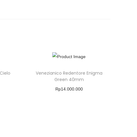
Cielo
Venezianico Redentore Enigma
Green 40mm
Rp
14.000.000
Buy Product
Add To Wishlist