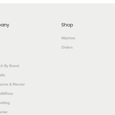
any
Shop
Watches
Orders
s
ch By Brand
ltic
aume & Mercier
ell&Ross
eitling
rtier