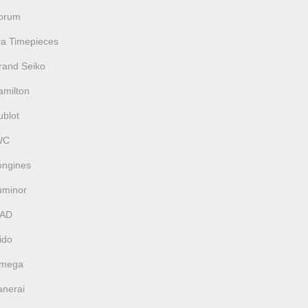
orum
ra Timepieces
rand Seiko
amilton
ublot
WC
ongines
uminor
AD
ido
mega
anerai