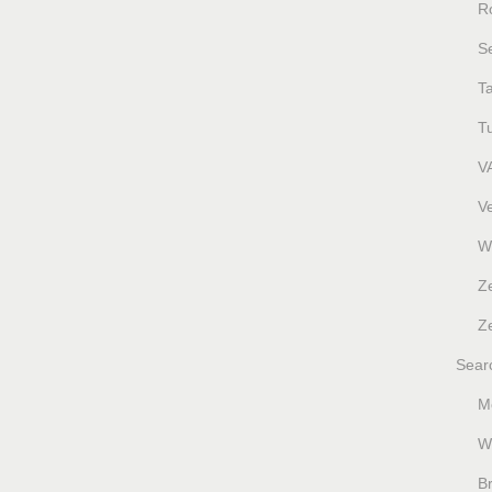
R
S
T
T
V
V
W
Z
Ze
Sear
M
W
B