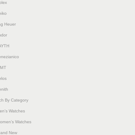
olex
eiko
ag Heuer
udor
AYTH
enezianico
MT
elos
nith
ch By Category
en’s Watches
omen’s Watches
rand New