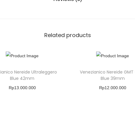
Related products
ianico Nereide Ultraleggero
Venezianico Nereide GMT 
Blue 42mm
Blue 39mm
Rp
13.000.000
Rp
12.000.000
Buy Product
Buy Product
Add To Wishlist
Add To Wishlist