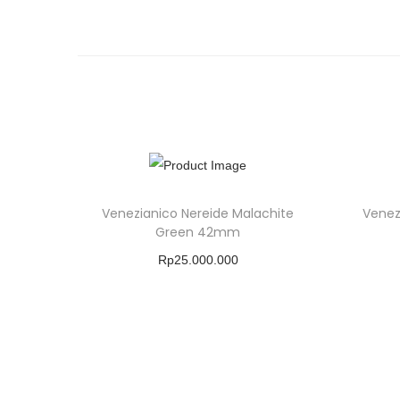
Venezianico Nereide Malachite
Venez
Green 42mm
Rp
25.000.000
Buy Product
Add To Wishlist