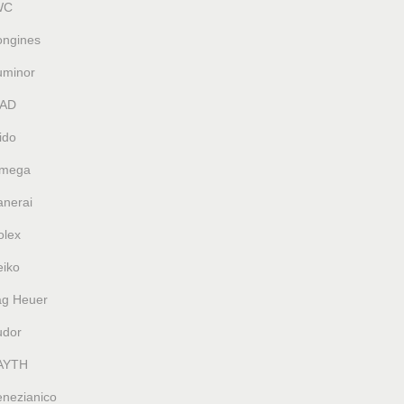
WC
ongines
uminor
AD
ido
mega
anerai
olex
eiko
ag Heuer
udor
AYTH
enezianico