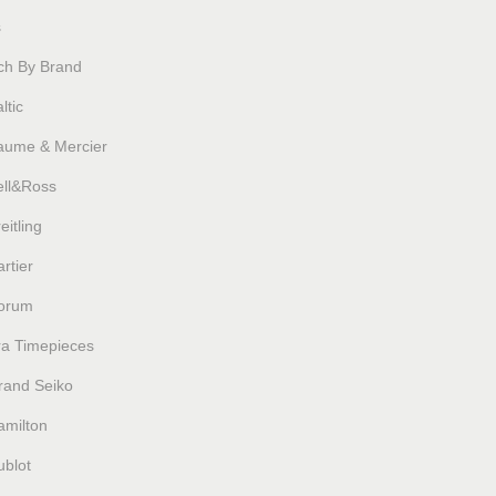
s
ch By Brand
ltic
aume & Mercier
ell&Ross
eitling
rtier
orum
ra Timepieces
rand Seiko
amilton
ublot