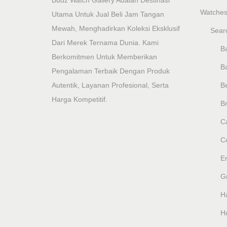
Budz Watch Gallery Adalah Destinasi
Watche
Utama Untuk Jual Beli Jam Tangan
Mewah, Menghadirkan Koleksi Eksklusif
Sear
Dari Merek Ternama Dunia. Kami
Ba
Berkomitmen Untuk Memberikan
B
Pengalaman Terbaik Dengan Produk
Autentik, Layanan Profesional, Serta
B
Harga Kompetitif.
Br
Ca
C
E
G
H
H