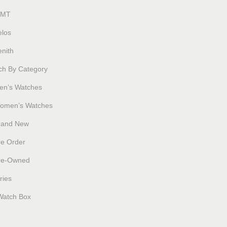
MT
elos
nith
ch By Category
en’s Watches
omen’s Watches
rand New
re Order
re-Owned
ries
Watch Box