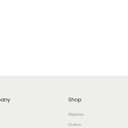
any
Shop
Watches
Orders