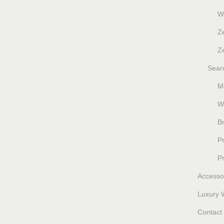
W
Z
Ze
Sear
M
W
B
P
P
Accesso
Luxury 
Contact